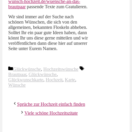
wunsch-hochzeit.de/wuensche-an-das-
brautpaar
passende Texte zum Gratulieren.
Wir sind immer auf der Suche nach
schönen Wünschen, die sich von den
allgemeinen, bekannten Floskeln abheben.
Solltet Ihr ein paar gute Ideen haben, dann
könnt Ihr uns diese gerne mitteilen und wir
veröffentlichen dann diese hier auf unserer
Seite unter Eurem Namen.
Kategorien
Schlagwörter
Glückwünsche
,
Hochzeitswünsche
Brautpaar
,
Glückwünsche
,
Glückwunschkarte
,
Hochzeit
,
Karte
,
Wünsche
Sprüche zur Hochzeit einfach finden
Viele schöne Hochzeitszitate