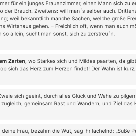
mer für ein junges Frauenzimmer, einen Mann sich zu 
so der Brauch. Zweitens: will man´s selber auch. Dritte
ung; weil bekanntlich manche Sachen, welche große F
: ins Wirtshaus gehen. – Freichlich oft, wenn man auch mö
so allein, sucht man sonst, sich zu zerstreu´n.
dem Zarten
, wo Starkes sich und Mildes paarten, da gib
 ob sich das Herz zum Herzen findet! Der Wahn ist kurz, 
Zweie sich geeint, durch alles Glück und Wehe zu pilgern
t zugleich, gemeinsam Rast und Wandern, und Ziel das 
 deine Frau, bezähm die Wut, sag ihr lächelnd: „Süße Pu