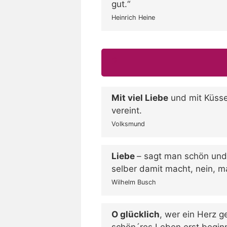
gut.“
Heinrich Heine
2
Mit viel Liebe
und mit Küssen
vereint.
Volksmund
Liebe
– sagt man schön und r
selber damit macht, nein, 
Wilhelm Busch
O glücklich
, wer ein Herz g
schön´res Leben erst beginn