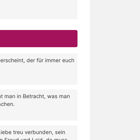
erscheint, der für immer euch
eht man in Betracht, was man
achen.
Liebe treu verbunden, sein
 in Freud und Leid, da muss