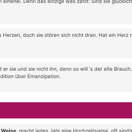
 einerlei. Denn das einzige was zählt: Sind sie glücklich
 Herzen, doch sie stören sich nicht dran. Hat ein Herz
t er sie und sie nicht ihn, denn so will´s der alte Brau
adition über Emanzipation.
e Weise
, macht jedes Jahr eine Hochzeitsreise, oft sind’s