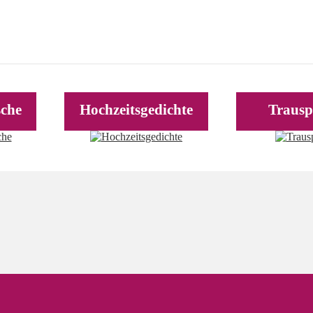
sche
Hochzeitsgedichte
Trausp