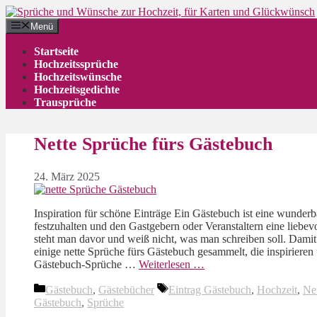
Zum
Inhalt
Menü
springen
Startseite
Hochzeitssprüche
Hochzeitswünsche
Hochzeitsgedichte
Trausprüche
Nette Sprüche fürs Gästebuch
24. März 2025
Inspiration für schöne Einträge Ein Gästebuch ist eine wunder
festzuhalten und den Gastgebern oder Veranstaltern eine liebevo
steht man davor und weiß nicht, was man schreiben soll. Damit d
einige nette Sprüche fürs Gästebuch gesammelt, die inspirieren
Gästebuch-Sprüche …
Weiterlesen …
Kategorien
Schlagwörter
Gästebuch
,
Gästebücher
Eintrag Gästebuch
,
Hochzeit
,
Ne
Gästebuch
,
Sprüche