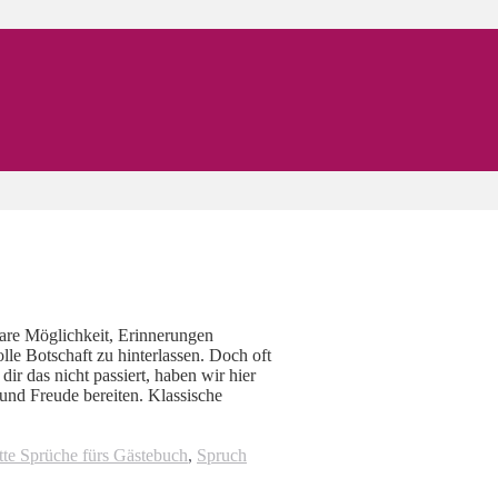
bare Möglichkeit, Erinnerungen
lle Botschaft zu hinterlassen. Doch oft
ir das nicht passiert, haben wir hier
 und Freude bereiten. Klassische
tte Sprüche fürs Gästebuch
,
Spruch