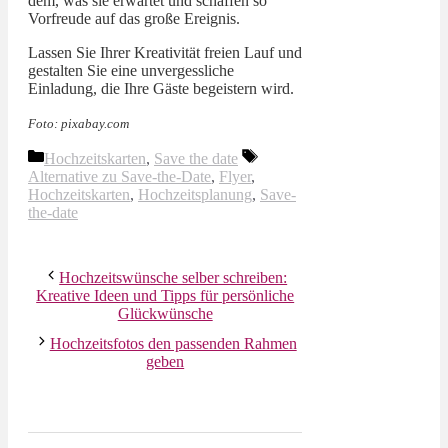
dem, was sie erwartet und schaffen so
Vorfreude auf das große Ereignis.
Lassen Sie Ihrer Kreativität freien Lauf und
gestalten Sie eine unvergessliche
Einladung, die Ihre Gäste begeistern wird.
Foto: pixabay.com
Kategorien
Schlagwörter
Hochzeitskarten
,
Save the date
Alternative zu Save-the-Date
,
Flyer
,
Hochzeitskarten
,
Hochzeitsplanung
,
Save-
the-date
Hochzeitswünsche selber schreiben:
Kreative Ideen und Tipps für persönliche
Glückwünsche
Hochzeitsfotos den passenden Rahmen
geben