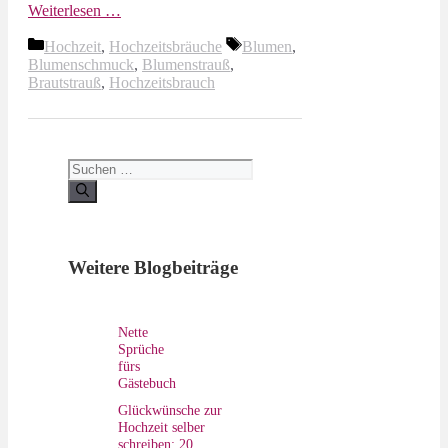
Weiterlesen …
Kategorien
Schlagwörter
Hochzeit
,
Hochzeitsbräuche
Blumen
,
Blumenschmuck
,
Blumenstrauß
,
Brautstrauß
,
Hochzeitsbrauch
Suchen
nach:
Weitere Blogbeiträge
Nette
Sprüche
fürs
Gästebuch
Glückwünsche zur
Hochzeit selber
schreiben: 20