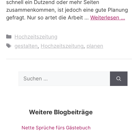
schnell ein Dutzend oder mehr Seiten
zusammenkommen, ist jedoch eine gute Planung
gefragt. Nur so artet die Arbeit …
Weiterlesen …
Kategorien
Hochzeitszeitung
Schlagwörter
gestalten
,
Hochzeitszeitung
,
planen
Suchen
nach:
Weitere Blogbeiträge
Nette Sprüche fürs Gästebuch