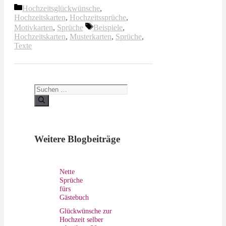
Kategorien
Hochzeitsglückwünsche
,
Hochzeitskarten
,
Hochzeitssprüche
,
Schlagwörter
Motivkarten
,
Sprüche
Beispiele
,
Hochzeitskarten
,
Musterkarten
,
Sprüche
,
Texte
Suchen
nach:
Weitere Blogbeiträge
Nette
Sprüche
fürs
Gästebuch
Glückwünsche zur
Hochzeit selber