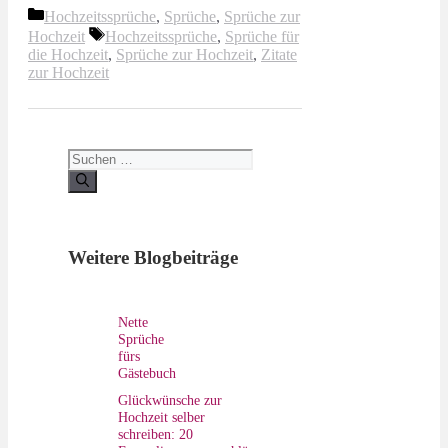
Kategorien
Hochzeitssprüche
,
Sprüche
,
Sprüche zur
Schlagwörter
Hochzeit
Hochzeitssprüche
,
Sprüche für
die Hochzeit
,
Sprüche zur Hochzeit
,
Zitate
zur Hochzeit
Suchen
nach:
Weitere Blogbeiträge
Nette
Sprüche
fürs
Gästebuch
Glückwünsche zur
Hochzeit selber
schreiben: 20