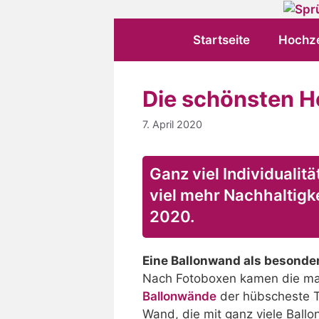
Zum
Inhalt
Startseite
Hochze
springen
Die schönsten H
7. April 2020
Ganz viel Individuali
viel mehr Nachhaltigke
2020.
Eine Ballonwand als besonde
Nach Fotoboxen kamen die mag
Ballonwände
der hübscheste T
Wand, die mit ganz viele Ballo