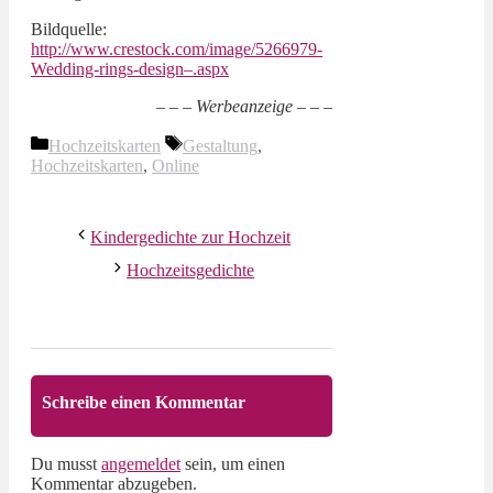
Bildquelle:
http://www.crestock.com/image/5266979-
Wedding-rings-design–.aspx
– – – Werbeanzeige – – –
Kategorien
Schlagwörter
Hochzeitskarten
Gestaltung
,
Hochzeitskarten
,
Online
Kindergedichte zur Hochzeit
Hochzeitsgedichte
Schreibe einen Kommentar
Du musst
angemeldet
sein, um einen
Kommentar abzugeben.